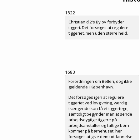
1522
Christian d.2's Bylov forbyder
tiggeri. Det forsøges at regulere
tiggeriet, men uden større held.
1683
Forordningen om Betleri, dog ikke
gældende i København.
Det forsøges igen at regulere
tiggeriet ved lovgivning, værdig
trængende kan få et tiggertegn,
samtidigt begynder man at sende
arbejdsdygtige tiggere på
arbejdsanstalter og fattige børn
kommer på børnehuset, her
forsøges at give dem uddannelse