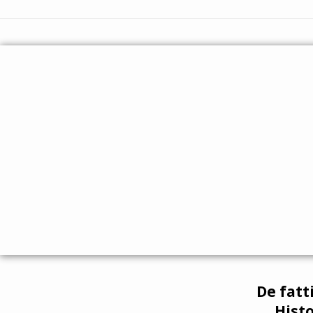
De fatt
Histo