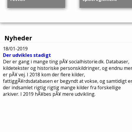
dem.
Efter omkring 11 år som
Et eksempel på et
Nyheder
fattigbestyre af
spisereglement fra en
Dronninglund fattiggård
fattiggård i Danmark,
18/01-2019
bliver bestyreren og hans
dokumentet er fra
Der udvikles stadigt
hustru anklaget for
købstanden Fredericia fra
bedrageri. Bestyreren
året 1882...
Der er gang i mange ting pÃ¥ socialhistorie.dk. Databaser,
havde til eget brug,
kildetekster og historiske personskildringer, og endnu me
svindlet...
er pÃ¥ vej. I 2018 kom der flere kilder,
fattiggÃ¥rdsdatabasen er begyndt at vokse, og samtidigt e
der indsamlet rigtig rigtig mange kilder fra forskellige
arkiver. I 2019 hÃ¥bes pÃ¥ mere udvikling.