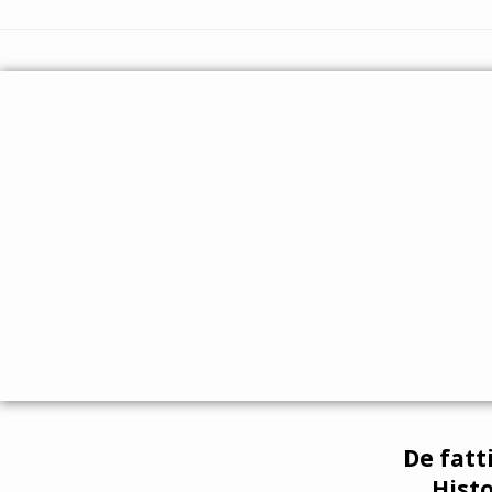
De fatt
Histo