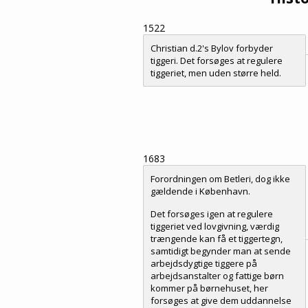
1522
Christian d.2's Bylov forbyder
tiggeri. Det forsøges at regulere
tiggeriet, men uden større held.
1683
Forordningen om Betleri, dog ikke
gældende i København.
Det forsøges igen at regulere
tiggeriet ved lovgivning, værdig
trængende kan få et tiggertegn,
samtidigt begynder man at sende
arbejdsdygtige tiggere på
arbejdsanstalter og fattige børn
kommer på børnehuset, her
forsøges at give dem uddannelse