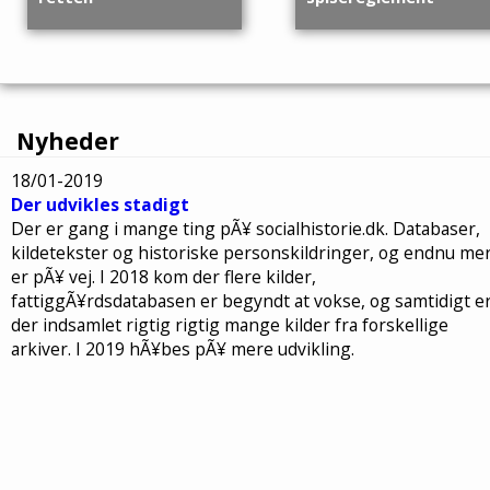
dem.
Efter omkring 11 år som
Et eksempel på et
Nyheder
fattigbestyre af
spisereglement fra en
Dronninglund fattiggård
fattiggård i Danmark,
18/01-2019
bliver bestyreren og hans
dokumentet er fra
Der udvikles stadigt
hustru anklaget for
købstanden Fredericia fra
bedrageri. Bestyreren
året 1882...
Der er gang i mange ting pÃ¥ socialhistorie.dk. Databaser,
havde til eget brug,
kildetekster og historiske personskildringer, og endnu me
svindlet...
er pÃ¥ vej. I 2018 kom der flere kilder,
fattiggÃ¥rdsdatabasen er begyndt at vokse, og samtidigt e
der indsamlet rigtig rigtig mange kilder fra forskellige
arkiver. I 2019 hÃ¥bes pÃ¥ mere udvikling.